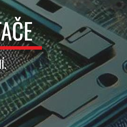
TAČE
Í.