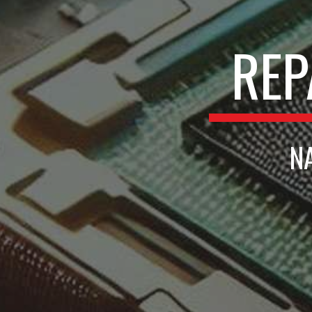
REP
N