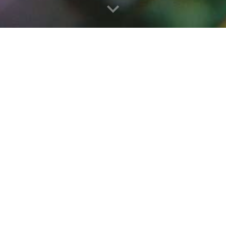
REPASOVANÉ PC OD 2500,- KČ